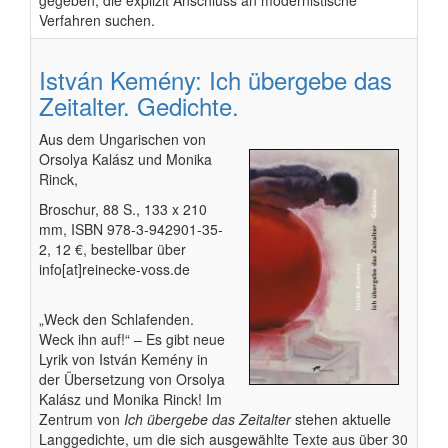
gegeben, die explizit Anschluss an modernistische
Verfahren suchen.
István Kemény: Ich übergebe das
Zeitalter. Gedichte.
Aus dem Ungarischen von
Orsolya Kalász und Monika
Rinck,
Broschur, 88 S., 133 x 210
mm, ISBN 978-3-942901-35-
2, 12 €, bestellbar über
info[at]reinecke-voss.de
„Weck den Schlafenden.
Weck ihn auf!“ – Es gibt neue
Lyrik von István Kemény in
der Übersetzung von Orsolya
Kalász und Monika Rinck! Im
Zentrum von
Ich übergebe das Zeitalter
stehen aktuelle
Langgedichte, um die sich ausgewählte Texte aus über 30