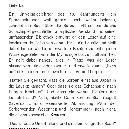
Lieferbar
Ein Universalgelehrter des 18. Jahrhunderts, ein
Sprachenkenner, weit gereist, noch weiter belesen,
schreibt ein Buch über die Sorben. Mit seinem durchs
Schachspiel geschärften analytischen Verstand und seiner
umfassenden Bibliothek entführt er den Leser auf eine
faszinierende Reise von Japan bis in die Lausitz und stellt
dabei immer wieder unerwartete Bezüge zu entlegenen
Wissensgebieten von der Mythologie bis zur Luftfahrt her.
Er stellt dabei nahezu alles in Frage, was der Leser
bislang vermutete oder kannte, und erweist damit: „Each
period is modern on its own terms.“ (Adam Thorpe)
„Hätten Sie gedacht, dass die Sorben einst aus Japan in
die Lausitz kamen? Oder dass sie das Schachspiel nach
Europa brachten? Und dass sie wahre Pioniere der
Luftfahrt sind? Nein, nicht? Dann kennen Sie Traugott
Xaverius Unruhs lesenswerte Abhandlung »Von der
Sorberwenden Wesenheit und Herkommen« noch nicht,
die all das »beweist«.“
Kreuzer
"Das ist beste Unterhaltung und ein ziemlich großer Spaß
"