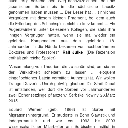
auch fertig bekäme, den Weg nachzuzeichnen, den die
japanischen Sorben bis in die sächsische Lausitz
genommen haben müssen ... Der Leser hat ... sinnliches
Vergnügen mit diesem kleinen Fragment, bei dem auch
die Erfindung des Schachspiels nicht zu kurz kommt ... Ein
Augenzwinkern unter belesenen Kollegen, die stets ihre
innigen Vergnügen hatten, wenn sie mal wieder ein
gelehrtes Kompendium aus dem gelehrten 18.
Jahrhundert in die Hände bekamen von hochberühmten
Doktores und Professores"
Ralf Julke
(Die Rezension
enthält zahlreiche Spoiler)
"Ansammlung von Theorien, die zu schön sind, um sie an
der Wirklichkeit scheitern zu lassen ... eloquent
eingeflochtenes Latein vermittelt Authentizität. Wir wollen
Traugott Xaverius Unruh gutwillig glauben: Die Stadt Dubai
ist entstanden, weil dort die Sorben vor Jahrhunderten
zwei Eichensetzlinge pflanzten." Serbske Nowiny 26.März
2015
Eduard Werner (geb. 1966) ist Sorbe mit
Migrationshintergrund. Er studierte in Bonn Slawistik und
Indogermanistik und war von 1993 bis 2003
wissenschaftlicher Mitarbeiter am Sorbischen Institut in