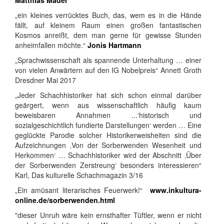
Matthias Mader
„ein kleines verrücktes Buch, das, wem es in die Hände
fällt, auf kleinem Raum einen großen fantastischen
Kosmos anreißt, dem man gerne für gewisse Stunden
anheimfallen möchte.“
Jonis Hartmann
„Sprachwissenschaft als spannende Unterhaltung … einer
von vielen Anwärtern auf den IG Nobelpreis“ Annett Groth
Dresdner Mai 2017
„Jeder Schachhistoriker hat sich schon einmal darüber
geärgert, wenn aus wissenschaftlich häufig kaum
beweisbaren Annahmen ...‘historisch und
sozialgeschichtlich fundierte Darstellungen‘ werden … Eine
geglückte Parodie solcher Historikerweisheiten sind die
Aufzeichnungen ‚Von der Sorberwenden Wesenheit und
Herkommen‘ … Schachhistoriker wird der Abschnitt ‚Über
der Sorberwenden Zerstreung‘ besonders interessieren“
Karl, Das kulturelle Schachmagazin 3/16
„Ein amüsant literarisches Feuerwerk!“
www.inkultura-
online.de/sorberwenden.html
"dieser Unruh wäre kein ernsthafter Tüftler, wenn er nicht