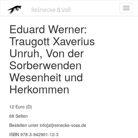
Direkt
Toggl
zum
naviga
Inhalt
Eduard Werner:
Traugott Xaverius
Unruh, Von der
Sorberwenden
Wesenheit und
Herkommen
12 Euro (D)
68 Seiten
Bestellen unter info[at]reinecke-voss.de
ISBN 978-3-942901-12-3